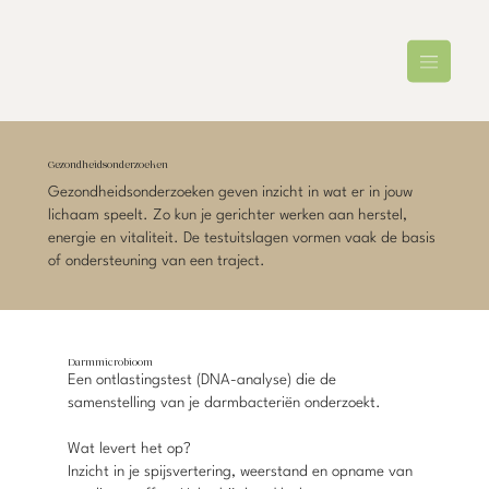
Gezondheidsonderzoeken
Gezondheidsonderzoeken geven inzicht in wat er in jouw
lichaam speelt. Zo kun je gerichter werken aan herstel,
energie en vitaliteit. De testuitslagen vormen vaak de basis
of ondersteuning van een traject.
Darmmicrobioom
Een ontlastingstest (DNA-analyse) die de
samenstelling van je darmbacteriën onderzoekt.
Wat levert het op?
Inzicht in je spijsvertering, weerstand en opname van